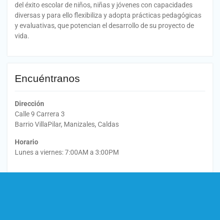
del éxito escolar de niños, niñas y jóvenes con capacidades
diversas y para ello flexibiliza y adopta prácticas pedagógicas
y evaluativas, que potencian el desarrollo de su proyecto de
vida.
Encuéntranos
Dirección
Calle 9 Carrera 3
Barrio VillaPilar, Manizales, Caldas
Horario
Lunes a viernes: 7:00AM a 3:00PM