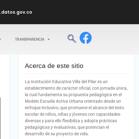
datos.gov.co
TRANSPARENCIA
Acerca de este sitio
La Institución Educativa Villa del Pilar es un
establecimiento de carácter oficial, con jornada única,
la cual fundamenta su propuesta pedagógica en el
Modelo Escuela Activa Urbana orientado desde un
enfoque inclusivo, que promueve el alcance del éxito
escolar de niños, niñas y jóvenes con capacidades
diversas y para ello flexibiliza y adopta prácticas
pedagógicas y evaluativas, que potencian el
desarrollo de su proyecto de vida.