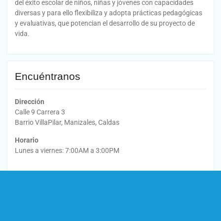
del éxito escolar de niños, niñas y jóvenes con capacidades
diversas y para ello flexibiliza y adopta prácticas pedagógicas
y evaluativas, que potencian el desarrollo de su proyecto de
vida.
Encuéntranos
Dirección
Calle 9 Carrera 3
Barrio VillaPilar, Manizales, Caldas
Horario
Lunes a viernes: 7:00AM a 3:00PM