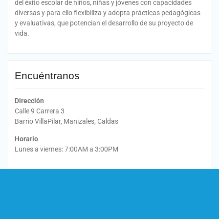
del éxito escolar de niños, niñas y jóvenes con capacidades
diversas y para ello flexibiliza y adopta prácticas pedagógicas
y evaluativas, que potencian el desarrollo de su proyecto de
vida.
Encuéntranos
Dirección
Calle 9 Carrera 3
Barrio VillaPilar, Manizales, Caldas
Horario
Lunes a viernes: 7:00AM a 3:00PM