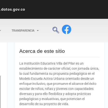
datos.gov.co
TRANSPARENCIA
Acerca de este sitio
La Institución Educativa Villa del Pilar es un
establecimiento de carácter oficial, con jornada única,
la cual fundamenta su propuesta pedagógica en el
Modelo Escuela Activa Urbana orientado desde un
enfoque inclusivo, que promueve el alcance del éxito
escolar de niños, niñas y jóvenes con capacidades
diversas y para ello flexibiliza y adopta prácticas
pedagógicas y evaluativas, que potencian el
desarrollo de su proyecto de vida.